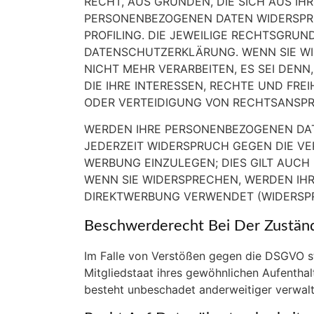
RECHT, AUS GRÜNDEN, DIE SICH AUS IH
PERSONENBEZOGENEN DATEN WIDERSPRUC
PROFILING. DIE JEWEILIGE RECHTSGRUN
DATENSCHUTZERKLÄRUNG. WENN SIE WI
NICHT MEHR VERARBEITEN, ES SEI DEN
DIE IHRE INTERESSEN, RECHTE UND FR
ODER VERTEIDIGUNG VON RECHTSANSPRÜ
WERDEN IHRE PERSONENBEZOGENEN DATE
JEDERZEIT WIDERSPRUCH GEGEN DIE V
WERBUNG EINZULEGEN; DIES GILT AUCH 
WENN SIE WIDERSPRECHEN, WERDEN IH
DIREKTWERBUNG VERWENDET (WIDERSPRU
Beschwerderecht Bei Der Zuständ
Im Falle von Verstößen gegen die DSGVO st
Mitgliedstaat ihres gewöhnlichen Aufentha
besteht unbeschadet anderweitiger verwaltu