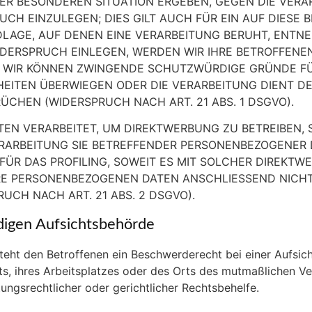
RER BESONDEREN SITUATION ERGEBEN, GEGEN DIE VERA
H EINZULEGEN; DIES GILT AUCH FÜR EIN AUF DIESE
DLAGE, AUF DENEN EINE VERARBEITUNG BERUHT, ENTNE
DERSPRUCH EINLEGEN, WERDEN WIR IHRE BETROFFEN
N, WIR KÖNNEN ZWINGENDE SCHUTZWÜRDIGE GRÜNDE F
EIHEITEN ÜBERWIEGEN ODER DIE VERARBEITUNG DIENT
CHEN (WIDERSPRUCH NACH ART. 21 ABS. 1 DSGVO).
N VERARBEITET, UM DIREKTWERBUNG ZU BETREIBEN, S
ERARBEITUNG SIE BETREFFENDER PERSONENBEZOGENER
FÜR DAS PROFILING, SOWEIT ES MIT SOLCHER DIREKTW
RE PERSONENBEZOGENEN DATEN ANSCHLIESSEND NICH
CH NACH ART. 21 ABS. 2 DSGVO).
igen Aufsichtsbehörde
eht den Betroffenen ein Beschwerderecht bei einer Aufsic
lts, ihres Arbeitsplatzes oder des Orts des mutmaßlichen 
ngsrechtlicher oder gerichtlicher Rechtsbehelfe.